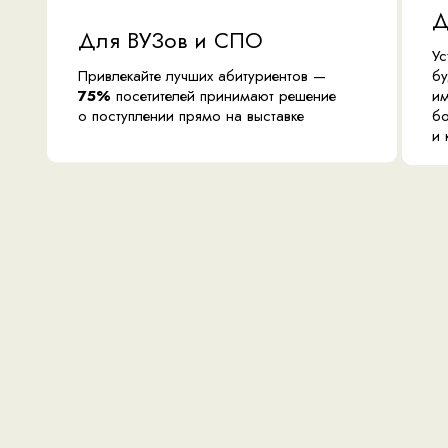
Д
Для ВУЗов и СПО
Ус
Привлекайте лучших абитуриентов —
бу
75%
посетителей принимают решение
им
о поступлении прямо на выставке
бо
и 