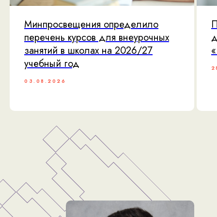
Минпросвещения определило
П
перечень курсов для внеурочных
д
занятий в школах на 2026/27
«
учебный год
2
03.08.2026