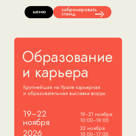
забронировать
меню
стенд
Образование
и карьера
Крупнейшая на Урале карьерная
и образовательная выставка-форум
19−22
19−21 ноября
ноября
10:00−19:00
22 ноября
2026
10:00−17:00